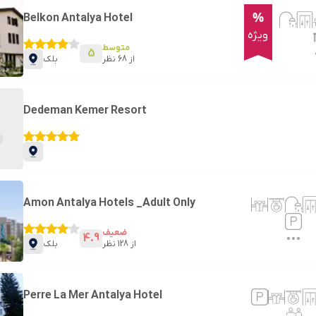
%
Belkon Antalya Hotel
ویژه
متوسط
5
از
68
نظر
بلک
Dedeman Kemer Resort
Amon Antalya Hotels _Adult Only
ضعیف
4.9
از
128
نظر
بلک
Perre La Mer Antalya Hotel