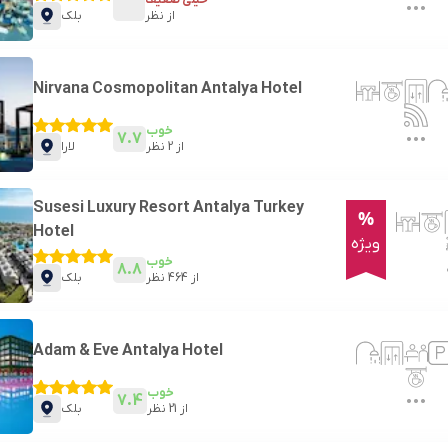
از
نظر
بلک
Nirvana Cosmopolitan Antalya Hotel
خوب
7.7
از
2
نظر
لارا
Susesi Luxury Resort Antalya Turkey
%
Hotel
ویژه
خوب
8.8
از
464
نظر
بلک
Adam & Eve Antalya Hotel
خوب
7.4
از
21
نظر
بلک