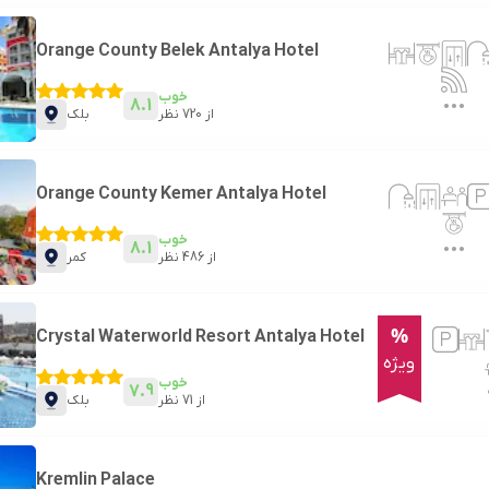
Orange County Belek Antalya Hotel
خوب
8.1
از
720
نظر
بلک
Orange County Kemer Antalya Hotel
خوب
8.1
از
486
نظر
کمر
%
Crystal Waterworld Resort Antalya Hotel
ویژه
خوب
7.9
از
71
نظر
بلک
Kremlin Palace