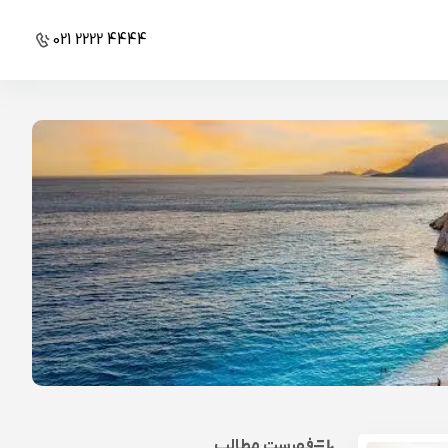
021 2222 4444
فهرست مطالب