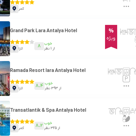
کمر
%
Grand Park Lara Antalya Hotel
ویژه
خوب
8
از
1
نظر
لارا
Ramada Resort lara Antalya Hotel
خوب
8.4
از
393
نظر
لارا
Transatlantik & Spa Antalya Hotel
خوب
8.2
از
325
نظر
کمر