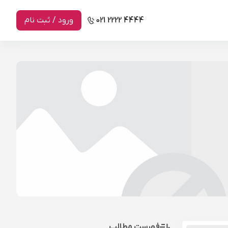
021 2222 4444
ورود / ثبت نام
فهرست مطالب