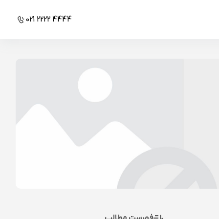
021 2222 4444
فهرست مطالب