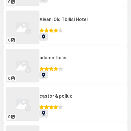
0
Aivani Old Tbilisi Hotel
0
adamo tbilisi
0
castor & pollux
0