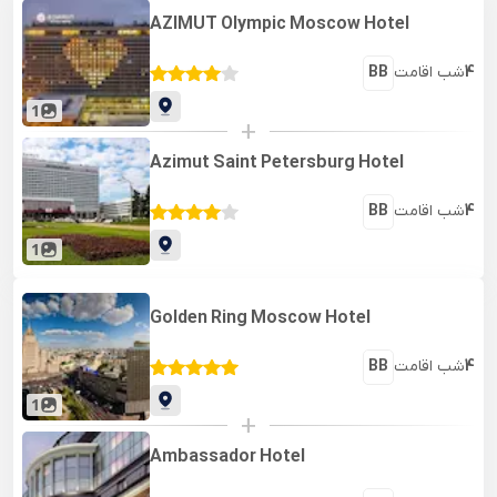
AZIMUT Olympic Moscow Hotel
4
شب اقامت
BB
1
+
Azimut Saint Petersburg Hotel
4
شب اقامت
BB
1
Golden Ring Moscow Hotel
4
شب اقامت
BB
1
+
Ambassador Hotel