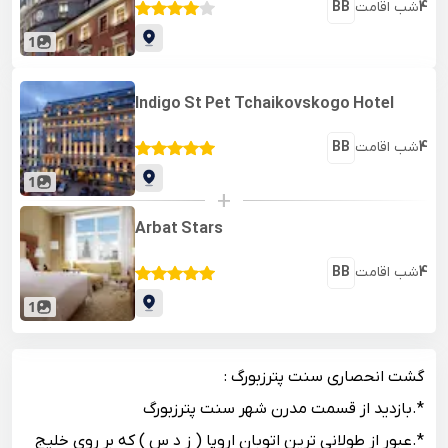
4
شب اقامت
BB
1
Indigo St Pet Tchaikovskogo Hotel
4
شب اقامت
BB
1
+
Arbat Stars
4
شب اقامت
BB
1
گشت انحصاری سنت پترزبورگ :
*.بازدید از قسمت مدرن شهر سنت پترزبورگ
*.عبور از طولانی ترین اتوبان اروپا ( ز د س ) که بر روی خلیج