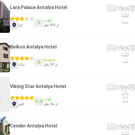
Lara Palace Antalya Hotel
خوب
7
از
418
نظر
لارا
Belkon Antalya Hotel
متوسط
5
از
68
نظر
بلک
Viking Star Antalya Hotel
خوب
7.7
از
50
نظر
کمر
Cender Antalya Hotel