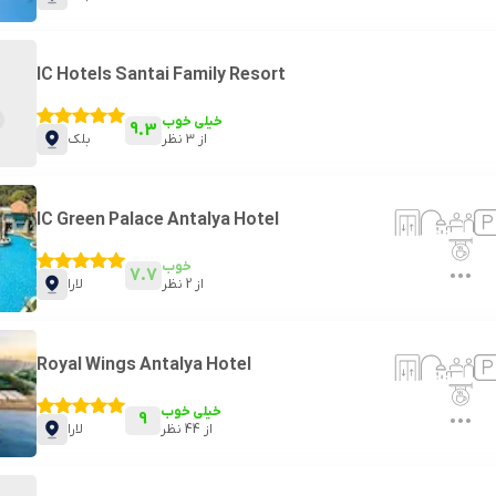
IC Hotels Santai Family Resort
خیلی خوب
9.3
از
3
نظر
بلک
IC Green Palace Antalya Hotel
خوب
7.7
از
2
نظر
لارا
Royal Wings Antalya Hotel
خیلی خوب
9
از
44
نظر
لارا