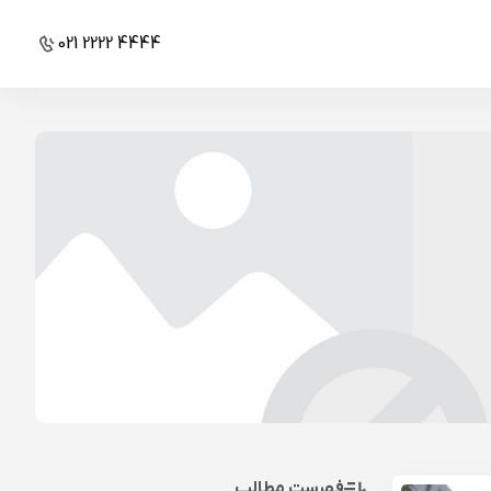
021 2222 4444
فهرست مطالب