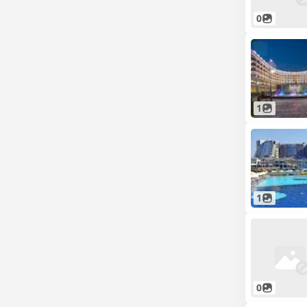
0
1
1
0