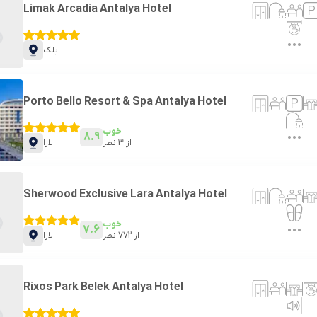
Limak Arcadia Antalya Hotel
بلک
Porto Bello Resort & Spa Antalya Hotel
خوب
8.9
از
3
نظر
لارا
Sherwood Exclusive Lara Antalya Hotel
خوب
7.6
از
772
نظر
لارا
Rixos Park Belek Antalya Hotel