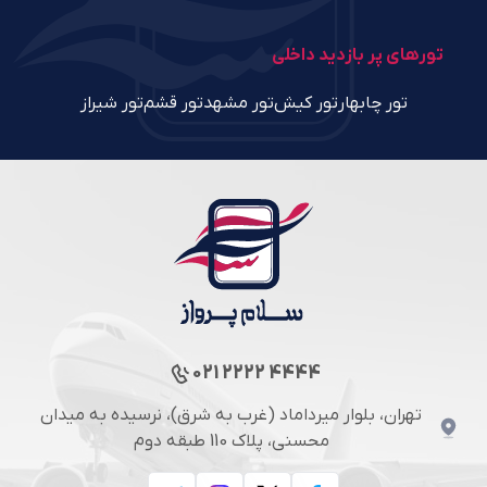
تورهای پر بازدید داخلی
تور چابهار
تور کیش
تور مشهد
تور قشم
تور شیراز
021 2222 4444
تهران، بلوار میرداماد (غرب به شرق)، نرسیده به میدان
محسنی، پلاک 110 طبقه دوم