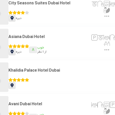
City Seasons Suites Dubai Hotel
دیره
Asiana Dubai Hotel
خوب
8
از
1
نظر
دیره
Khalidia Palace Hotel Dubai
Avani Dubai Hotel
خوب