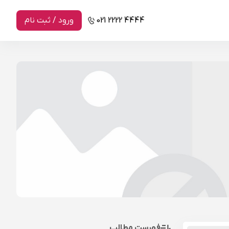
021 2222 4444
ورود / ثبت نام
فهرست مطالب