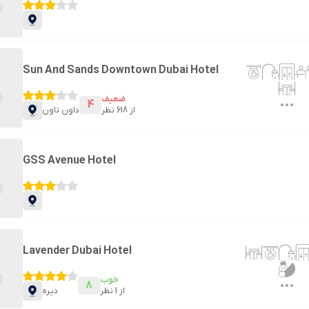
Sun And Sands Downtown Dubai Hotel
ضعیف
4
از
618
نظر
داون تاون
GSS Avenue Hotel
Lavender Dubai Hotel
خوب
8
از
1
نظر
دیره