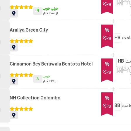
ویژه
خیلی خوب
9
از
300
نظر
+
%
Araliya Green City
ویژه
امت
HB
+
مت
HB
%
Cinnamon Bey Beruwala Bentota Hotel
ویژه
خوب
8
از
317
نظر
+
%
NH Collection Colombo
ویژه
امت
BB