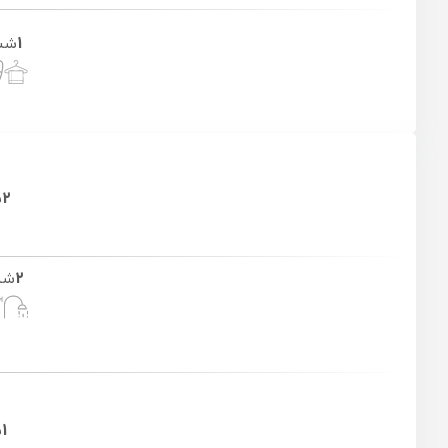
1
شب
2
ش
2
شب
1
ش