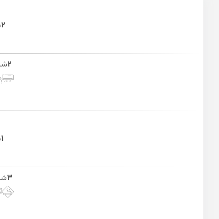
2
ش
2
شب
1
ش
3
شب