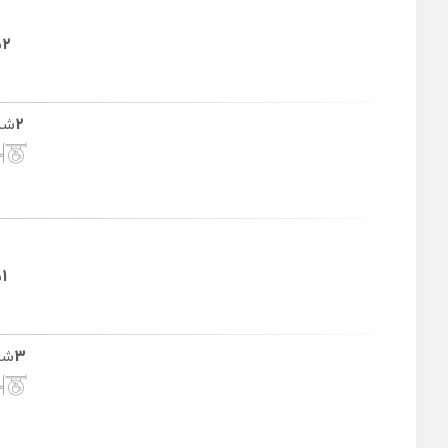
2
ش
2
شب
1
ش
3
شب