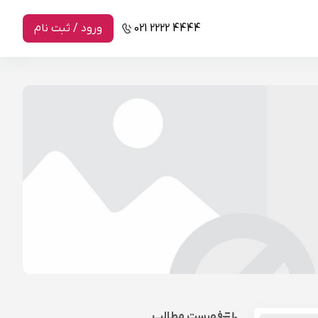
021 2222 4444
ورود / ثبت نام
فهرست مطالب