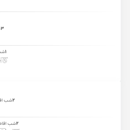
3
ش
1
شب
2
شب اق
2
شب اقام