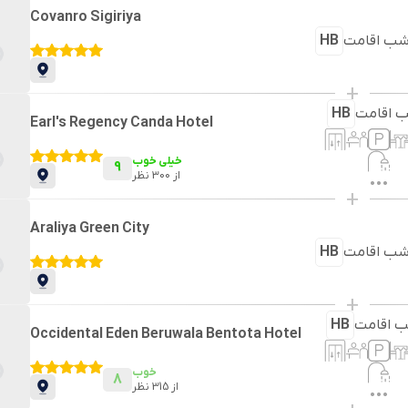
Covanro Sigiriya
ب اقامت
HB
+
 اقامت
HB
Earl's Regency Canda Hotel
خیلی خوب
9
از
300
نظر
+
Araliya Green City
ب اقامت
HB
+
 اقامت
HB
Occidental Eden Beruwala Bentota Hotel
خوب
8
از
315
نظر