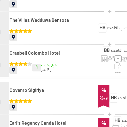
+
The Villas Wadduwa Bentota
ب اقامت
HB
+
 اقامت
BB
Granbell Colombo Hotel
خیلی خوب
9
از
4
نظر
%
Covanro Sigiriya
ویژه
امت
HB
+
ت
HB
%
Earl's Regency Canda Hotel