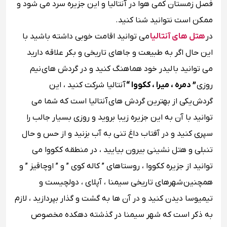
فصل زمستان کمی هوا در آنتالیا و این جزیره سرد می شود و
ممکن است نتوانید شنا کنید.
در
هتل های آنتالیا
می توانید اقامت خوبی داشته باشید با
این حال اگر به طبیعت و جاهای تاریخی و بکر علاقه دارید
می توانید با لیدر خود هماهنگ کنید و در گردش های
نیم
روزی
” دمره ، میرا ، ککووا “
آنتالیا شرکت کنید ، این
گردش یکی از بهترین گردش های آنتالیا است که شما می
توانید با آن به این جزیره زیبا بروید و روزی بسیار جالب را
سپری کنید و در آفتاب داغ تنی به آب بزنید و از حس و حال
تنبلی و هتل نشینی بیرون بیایید ، در منطقه ککووا می
توانید از جزیره ککووا ، روستاهای ” کاله کوی ” و ” اوچاقیز ” و
همچنین شهرهای تاریخی سیمنا ، آپلای ، دولچیست و
تیمیوسا دیدن کنید و در آن ها به گشت و گذار بپردازید ، لازم
به ذکر است که شهر سیمنا در گذشته دهکده مخصوص