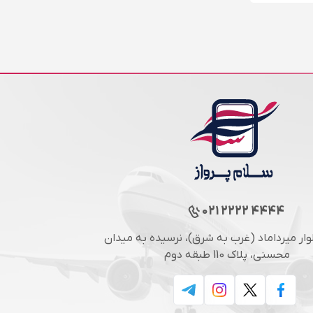
021 2222 4444
لوار میرداماد (غرب به شرق)، نرسیده به میدان
محسنی، پلاک 110 طبقه دوم