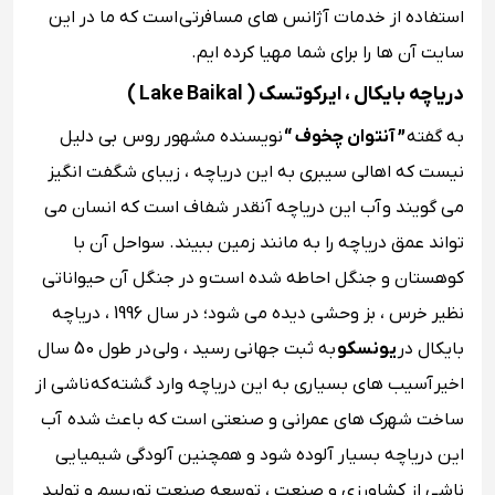
استفاده از خدمات آژانس های مسافرتی است که ما در این
سایت آن ها را برای شما مهیا کرده ایم.
دریاچه بایکال ، ایرکوتسک ( Lake Baikal )
به گفته
” آنتوان چخوف “
نویسنده مشهور روس بی دلیل
نیست که اهالی سیبری به این دریاچه ، زیبای شگفت انگیز
می گویند و آب این دریاچه آنقدر شفاف است که انسان می
تواند عمق دریاچه را به مانند زمین ببیند. سواحل آن با
کوهستان و جنگل احاطه شده است و در جنگل آن حیواناتی
نظیر خرس ، بز وحشی دیده می شود؛ در سال 1996 ، دریاچه
بایکال در
یونسکو
به ثبت جهانی رسید ، ولی در طول 50 سال
اخیر آسیب های بسیاری به این دریاچه وارد گشته که ناشی از
ساخت شهرک های عمرانی و صنعتی است که باعث شده آب
این دریاچه بسیار آلوده شود و همچنین آلودگی شیمیایی
ناشی از کشاورزی و صنعت ، توسعه صنعت توریسم و تولید