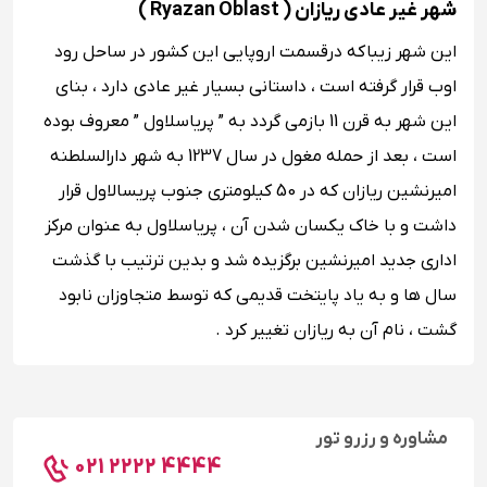
شهر غیر عادی ریازان ( Ryazan Oblast )
این شهر زیبا که درقسمت اروپایی این کشور در ساحل رود
اوب قرار گرفته است ، داستانی بسیار غیر عادی دارد ، بنای
این شهر به قرن 11 بازمی گردد به ” پریاسلاول ” معروف بوده
است ، بعد از حمله مغول در سال 1237 به شهر دارالسلطنه
امیرنشین ریازان که در 50 کیلومتری جنوب پریسالاول قرار
داشت و با خاک یکسان شدن آن ، پریاسلاول به عنوان مرکز
اداری جدید امیرنشین برگزیده شد و بدین ترتیب با گذشت
سال ها و به یاد پایتخت قدیمی که توسط متجاوزان نابود
گشت ، نام آن به ریازان تغییر کرد .
مشاوره و رزرو تور
021 2222 4444