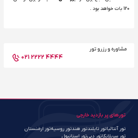
120 بات خواهد بود .
مشاوره و رزرو تور
021 2222 4444
تورهای پر بازدید خارجی
تور آنتالیا
تور تایلند
تور هند
تور روسیه
تور ارمنستان
تور سریلانکا
تور دبی
تور استانبول