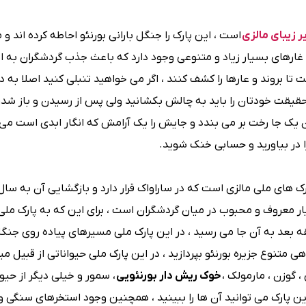
ر زیبای مالزی
است ، این پارک را جنگل بارانی بورنئو احاطه کرده اند و 
یبا غارهای بسیار زیاد و متنوعی وجود دارد که باعث جذب گردشگران به 
 تا بروند و عارها را کشف کنند ، اگر می خواهید تنبلی کنید اصلا به 
و در حقیقت خودتان را باید به چالش بکشانید ولی پس از رسیدن و باز شد
یک جا رخت بر می بندد و جایش را یک آرامش که انگار ابدی است می 
زا در بیاورید و حسابی خنک شوید.
ر معروف و محبوب در میان گردشگران است ، برای این که به پارک ملی 
ید از روستای باکو سوار قایق شوید و در حدود 30 دقیقه بعد به آن جا می رسید ، در این پارک ملی مسیرهای پیاده 
ی متنوع جزیره بورنئو بپردازید ، در این پارک ملی حیواناتی از قبیل م
، گوزن ، مارمولک ،
خوک ریش دار بورنئویی
، سمور و خیلی دیگر از حیو
ین پارک می توانید آن ها را ببینید ، همچنین وجود استخرهای سنگی 