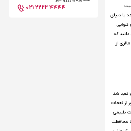
مشاوره و رزرو تور
بیت
021 2222 4444
د با دنیای
 هوایی
دانید که
الزی از
واهید شد
 از نعمات
بات طبیعی
ها محافظت