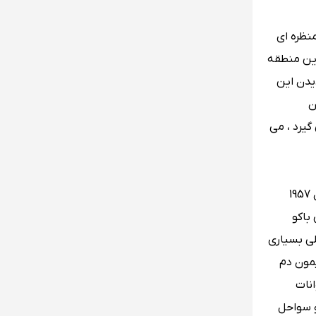
منظره ای
این منطقه
دیدن این
ن
گیرد ، می
از جمله قدیمی ترین پارک های ملی مالزی است که در ساراواک قرار دارد و بازگشایی آن به سال 1957
باکو
روی جنگلی بسیاری
یمون دم
انات
و سواحل