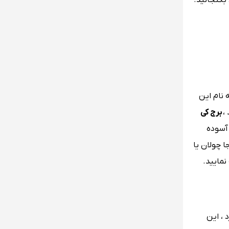
 بگنجانید.
 نام این
،
برج کی
 آسوده
ا چولان یا
نمایید.
 ، این