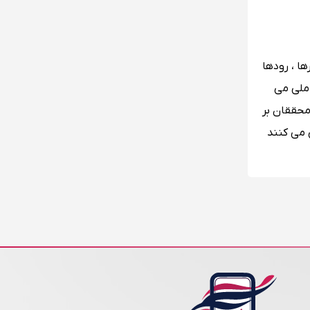
ا ، رودها
 ملی می
 محققان بر
 می کنند