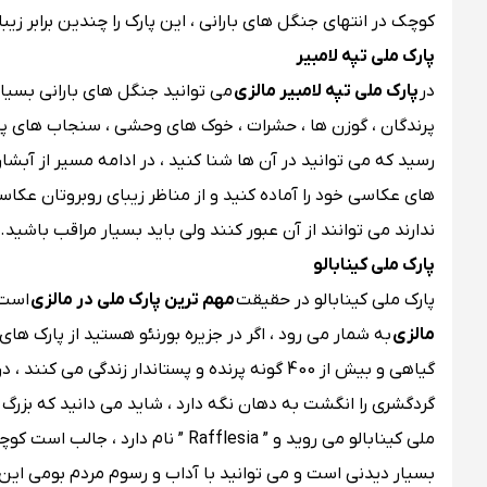
کوچک در انتهای جنگل های بارانی ، این پارک را چندین برابر زیب
پارک ملی تپه لامبیر
در
پارک ملی تپه لامبیر مالزی
پرندگان ، گوزن ها ، حشرات ، خوک های وحشی ، سنجاب های پروا
رسید که می توانید در آن ها شنا کنید ، در ادامه مسیر از آبشا
های عکاسی خود را آماده کنید و از مناظر زیبای روبروتان عکاسی
ندارند می توانند از آن عبور کنند ولی باید بسیار مراقب باشید.
پارک ملی کینابالو
پارک ملی کینابالو در حقیقت
مهم ترین پارک ملی در مالزی
است 
مالزی
گیاهی و بیش از 400 گونه پرنده و پستاندار زندگی
گردگشری را انگشت به دهان نگه دارد ، شاید می دانید که بزرگ 
ملی کینابالو می روید و ” afflesia
بسیار دیدنی است و می توانید با آداب و رسوم مردم بومی این م