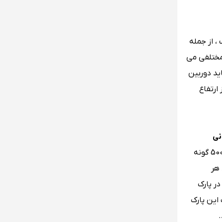
 گونه از جانداران مختلف ، از جمله
 مختلفی می
اید دوربین
ارتفاع
نی
به شمار می رود ، اگر در جزیره بورنئو هستید از پارک های ملی دیگر درگذرید و به کینابالو بروید چرا که در این پارک ملی بالغ بر 5000 گونه
 هر
در پارک
اف این پارک