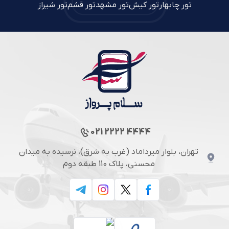
تور چابهار
تور کیش
تور مشهد
تور قشم
تور شیراز
021 2222 4444
تهران، بلوار میرداماد (غرب به شرق)، نرسیده به میدان
محسنی، پلاک 110 طبقه دوم