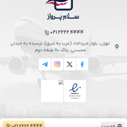
021 2222 4444
تهران، بلوار میرداماد (غرب به شرق)، نرسیده به میدان
محسنی، پلاک 110 طبقه دوم
فهرست
021 2222 4444