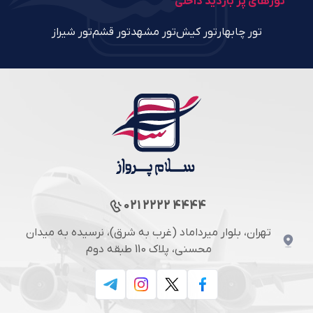
تورهای پر بازدید داخلی
تور چابهار
تور کیش
تور مشهد
تور قشم
تور شیراز
021 2222 4444
تهران، بلوار میرداماد (غرب به شرق)، نرسیده به میدان
محسنی، پلاک 110 طبقه دوم