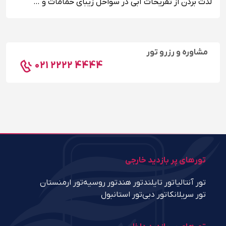
لذت بردن از تفریحات آبی در سواحل زیبای حمامات و …
مشاوره و رزرو تور
021 2222 4444
تورهای پر بازدید خارجی
تور آنتالیا
تور تایلند
تور هند
تور روسیه
تور ارمنستان
تور سریلانکا
تور دبی
تور استانبول