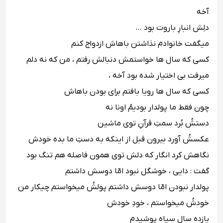
آخه
دلِش انبارِ باروت بود …
میگفت خانوادم نذاشتن باهاش ازدواج کنم
کسى که سال ها خواستمش دنبالش رفتم ، من که نه دلم
میرفت بی اختیار شده بود آخه ،
کسى که سال ها رویا بافتم براى بودن باهاش
چون فقط ما پولدار بودیمُ اونا نه
دستشُ بُرد سمتِ قرآنِ توى ماشین
عکسشُ آورد بیرون قبل از اینکه به دستِ ما بده خودش
نگاهش کرد انگار که دلش توى همون فاصله هم تنگ بود
گفت : دایى ، خوشگل نبود امّا دوسش داشتم
پولدار نبودن امّا دوسش داشتم پولشُ میخواستم چیکار من
خودشُ میخواستم ، خودِ خودش
یازده سال سیاه پوشیدم