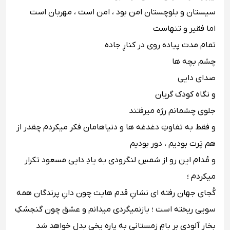
‪سیستان و بلوچستان امن بود ، امن است ، مهربان است ‬‬‬
‪اما فقیر و تنهاست ‬‬‬
‪تمام مدت پیاده روى در کنارِ جاده ‬‬‬
‪چشم بچه ها ‬‬‬
‪صداى دایى ‬‬‬
‪و نگاه کودک گریان ‬‬‬
‪جلوى چشمانم رژه میرفتند ‬‬‬
‪و فقط به تفاوتِ دغدغه ها و دنیاهامان فکر میکردم چقدر از
هم پَرت بودیم ، دور بودیم ‬‬‬
‪و مُدام این رو از شمسِ لنگرودى به یادِ دایى مسعود تکرار
میکردم ؛‬‬‬
‪کُجاى جهان رفته اى نشانِ قدم هایت چون دانِ پرندگان همه
سویى ریخته است ؛ بازنمیگردى میدانم و عشق چون گنجشکِ
بخار آلودى بر بامِ زمستانى به پاره یخى بدل خواهد شد