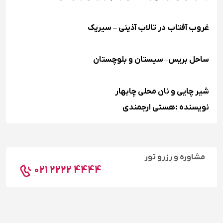
غروب آفتاب در تالاب آذینی – سیریک
ساحل بریس – سیستان و بلوچستان
شیر چایی و نان محلی چابهار
نویسنده :‪هستى ارجمندى‬‬
مشاوره و رزرو تور
021 2222 4444