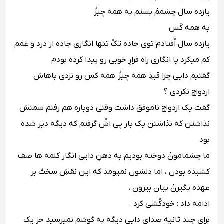
یازده سال چشممُ بستم به همه چیزُ
به همه کَس
یازده سال اُفتادم توى جاده تکُ تنها انگارى جاده از درد و غمم
کم میکرد یا انگارى راه فرارِ خوبى رو پیدا کرده بودم
گفتیم دایى چرا قیدِ همه چیزُ همه کس رو نزدى باهاش
ازدواج نکردى ؟
گفت یک ازدواج ناموفق داشت وقتى دوباره هم رفتم سمتش
نذاشتن که نذاشتن یک بار پى اشُ گرفتم که دیگه دیر شده
بود
ما چشمامونُ دوخته بودیم به دهنِ دایى انگار کلمه ها صف
کشیده بودن ، اما دلشون نمیومد که این نقشِ سختُ بر
عهده بگیرنُ بیان بیرون ،
ادامه داد : خودکُشى کرد .
براى چند ثانیه صداى دایى دیگه به گوشم نمیرسید جز یک