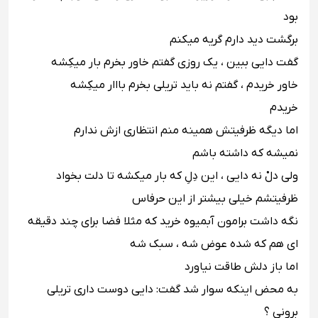
بود ‬‬‬
‪برگشت دید دارم گریه میکنم ‬‬‬
‪گفت دایى ببین ، یک روزى گفتم خاور بخرم بار میکِشه ‬‬‬
‪خاور خریدم ، گفتم نه باید تریلى بخرم بااار میکِشه ‬‬‬
‪خریدم ‬‬‬
‪اما دیگه ظرفیتش همینه منم انتظارى ازش ندارم ‬‬‬
‪نمیشه که داشته باشم ‬‬‬
‪ولى دلْ نه دایى ، این دِلِ که بار میکشه تا دلت بخواد ‬‬‬
‪ظرفیتشم خیلى بیشتر از این حرفاس ‬‬‬
‪نگه داشت برامون آبمیوه خرید که مثلا فضا براى چند دقیقه
اى هم که شده عوض شه ، سبک شه ‬‬‬
‪اما باز دلش طاقت نیاورد ‬‬‬
‪به محض اینکه سوار شد گفت: دایى دوست دارى تریلى
برونى ؟ ‬‬‬