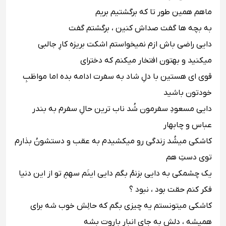
‪ماهم همین طور تا که برگشتیم بریم ‬‬‬
‪به بچه ها گفت صداش کنین ، برگشتم گفت‬‬‬
‪دایى راضى باش ازم نمیخواستم اشکت بریزه کارِ جالبى
میکنید و بهتون افتخار میکنم که دختراى
قوى اى هستین با دلِ شاد به سفرت ادامه بده اما مواظبِ
خودتون باشید ‬‬‬
‪دایى مسعودِ سفرمون شُد ناب ترین حالِ سفرم به بندر
عباس و چابهار ‬‬‬
‪کاشکى میشُد زندگى رو میکشیدم به عقب و دستشونُ بذارم
توى دستِ هم ‬‬‬
‪یک چشمکى به دایى بزنمُ بگم دایى اینَم سهمِ تو از این دنیا
فکر کنم حقت بود ، نبود ؟ ‬‬‬
‪کاشکى میتونستم یه چیزى بگم که حالِش خوب شه براى
همیشه ، دلش به جاى انبار باروت بشه