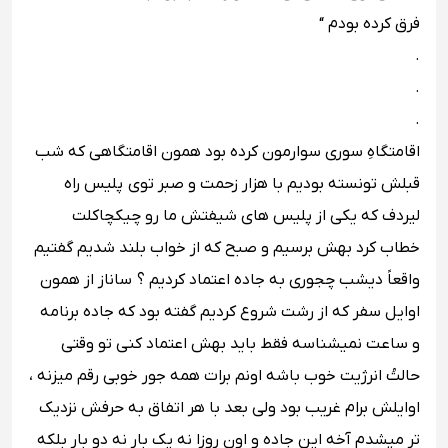
فرق کرده بودم “
.
.
.
اقامتگاهِ سورى سوارمون کرده بود همون اقامتگاهى که شب
قبلش تونسته بودیم با هزار زحمت و صبر توى پلیس راه
لیردف که یکى از پلیس هاى شیفتش ما رو چیکچاکلت
خطاب کرد بهش برسیم و صبح که از خواب بلند شدیم گفتیم
واقعاً دیشب چجورى به جاده اعتماد کردیم ؟ ساناز از همون
اوایل سفر که از رشت شروع کردیم گفته بود که جاده برنامه
و ساعت نمیشناسه فقط باید بهش اعتماد کنى تو وقتى
حالتُ انرژیت خوب باشه اونم برات همه جور خوبى رقم میزنه ،
اوایلش برام غریب بود ولى بعد با هر اتفاق به حرفش نزدیک
تر میشدم آخه این جاده و اون روزا نه یک بار نه دو بار بلکه