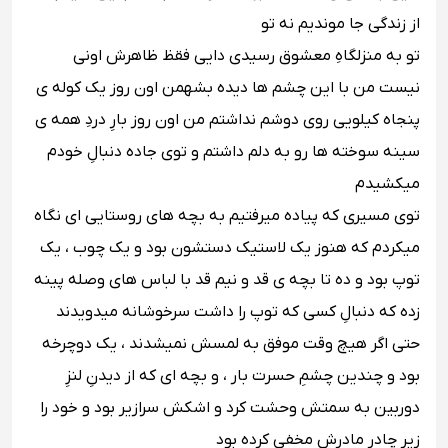
از زندگى جا موندیم نه تو ‬‬‬
‪تو به منزلگاهِ معشوق رسیدى دایى فقظ ظاهرش اونى
نیست من با این چشم ها دیده بشه‬‬‬‪من اون روز یک کوله ى
پنجاه کیلویى روى دوشم نداشتم من اون روز بارِ دردِ همه ى
سینه سوخته ها رو به دلم داشتم و توى جاده دنبالِ خودم
میکشیدم‬‬‬
‪ توى مسیرى که پیاده میرفتیم به بچه هاى روستایى اى نگاه
میکردم که هنوز یک لاستیک دستشون بود و یک چوب ، یک
توپ بود و ده تا بچه ى قد و نیم قد با لباس هاى وصله پینه
زده که دنبالِ کسى که توپ را داشت سرخوشانه میدویدند
حتى اگر هیچ وقت موفق به لمسش نمیشدند ، یک دوچرخه
بود و چندین چشمِ حسرت بار ، و بچه اى که از دیدنِ لنزِ
دوربین به سمتش وحشت کرد و اشکش سرازیر بود و خود را
زیر چادر مادرش مخفى کرده بود ‬‬‬