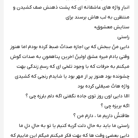
انبارِ واژه هاى عاشقانه اى که پشت ذهنش صف کشیدن و
منتظرن به لب هاش برسند براى
ستایش معشوق٠‬‬‬
‪راستى ‬‬‬
‪دایى منُ ببخش که بى اجازه صداتُ ضبط کرده بودم اما هنوز
وقتى یادم میره عشق اولینُ اخرین پناهمونِ به صدات گوش
میکنم به حرفات که با وجود تلخى اى که رسمِ زندگى بهت
چشونده بود هنوز پر از مهر بود یا شایدم رنجى که کشیدى
واژه هاتُ صیقلى کرده بود ‬‬‬
‪امّا دایى اون روز توى جاده نگفتى اگه دلم بلرزه چى ؟ ‬‬‬
‪اگه بریزه چى ؟ ‬‬‬
‪طاقتشُ داریم ما ، دارم من ؟ ‬‬‬
‪راستى ما باید به حالِ دلت گریه کنیم یا تو به حالِ دلِ ما ‬‬‬
‪دایى بعضى وقت ها که بهت فکر میکنم میگم این ماییم که