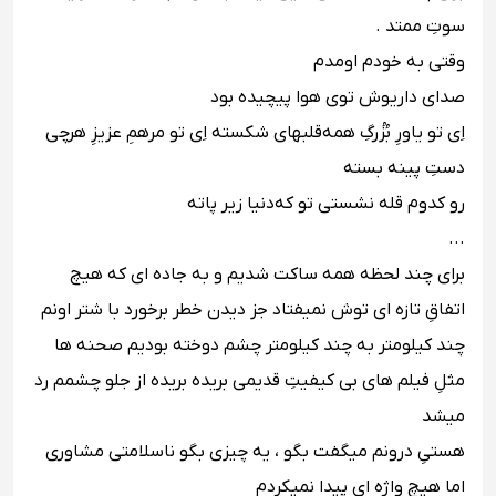
سوتِ ممتد .
وقتى به خودم اومدم
صداى داریوش توى هوا پیچیده بود
اِى تو یاورِ بُزُرگِ همه‪ قلبهای شکسته اِى تو مرهمِ عزیزِ هرچی
دستِ پینه بسته‬‬‬
رو کدوم قله نشستی تو که‪ دنیا زیر پاته‬‬‬
.‪..‬‬‬
‪براى چند لحظه همه ساکت شدیم و به جاده اى که هیچ
اتفاقِ تازه اى توش نمیفتاد جز دیدن خطر برخورد با شتر اونم
چند کیلومتر به چند کیلومتر چشم دوخته بودیم صحنه ها
مثلِ فیلم هاى بى کیفیتِ قدیمى بریده بریده از جلو چشمم رد
میشد ‬‬‬
‪هستىِ درونم میگفت بگو ، یه چیزى بگو ناسلامتى مشاورى
اما هیچ واژه اى پیدا نمیکردم‬‬‬