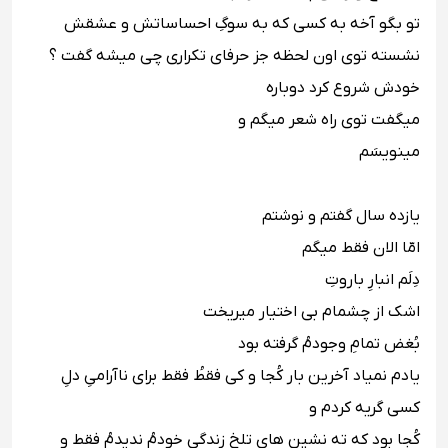
‪ تو بگو آخه به کسى که به سوگِ احساساتش و عشقش
نشسته توى اون لحظه جز حرفاى تکرارى چى میشه گفت ؟ ‬‬‬
‪خودش شروع کرد دوباره ‬‬‬
‪میگفت توى راه شعر میگم و ‬‬‬
‪مینویسَم ‬‬‬
یازده سال گفتم و نوشتم ‬‬‬
‪امّا الان فقط میگم ‬‬‬
‪دِلَم انبارِ باروتِ ‬‬‬
‪اشک از چشمام بی اختیار میریخت ‬‬‬
‪بُغض تمامِ وجودمُ گرفته بود ‬‬‬
‪یادم نمیاد آخرین بار کُجا و کى فقطُ فقط براى ناآرامىِ دلِ
کسى گریه کردم و ‬‬‬
‪کُجا بود که ته نشین هاى تلخِ زندگى خودمُ ندیدمُ فقط و