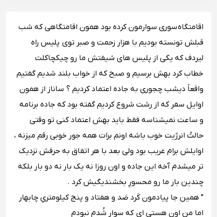
اقامتگاه سورى سوارمون کرده بود همون اقامتگاهى که شب
قبلش تونسته بودیم با هزار زحمت و صبر توى پلیس راه
لیردف که یکى از پلیس هاى شیفتش ما رو چیکچاکلت
خطاب کرد بهش برسیم و صبح که از خواب بلند شدیم گفتیم
واقعاً دیشب چجورى به جاده اعتماد کردیم ؟ ساناز از همون
اوایل سفر که از رشت شروع کردیم گفته بود که جاده برنامه
و ساعت نمیشناسه فقط باید بهش اعتماد کنى تو وقتى
حالتُ انرژیت خوب باشه اونم برات همه جور خوبى رقم میزنه ،
اوایلش برام غریب بود ولى بعد با هر اتفاق به حرفش نزدیک
تر میشدم آخه این جاده و اون روزا نه یک بار نه دو بار بلکه
چندین بار ما رو محسورِ بخشندیگیش کرد .
” همین جا پیادمون کَرد صَد و هفتاد و پنج کیلومترىِ چابهار
اما من اون هستى اى که سوار شُدم نبودم