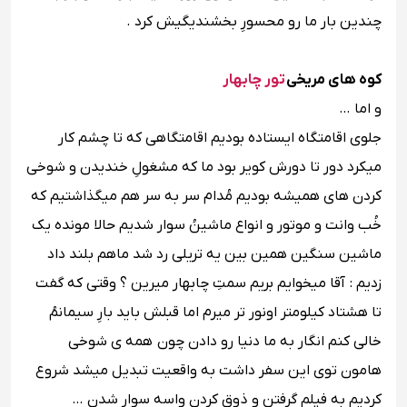
چندین بار ما رو محسورِ بخشندیگیش کرد .
کوه های مریخی
تور چابهار
و اما …
جلوى اقامتگاه ایستاده بودیم اقامتگاهى که تا چشم کار
میکرد دور تا دورش کویر بود ما که مشغولِ خندیدن و شوخى
کردن هاى همیشه بودیم مُدام سر به سر هم میگذاشتیم که
خُب وانت و موتور و انواع ماشینُ سوار شدیم حالا مونده یک
ماشین سنگین همین بین یه تریلى رد شد ماهم بلند داد
زدیم : آقا میخوایم بریم سمتِ چابهار میرین ؟ وقتى که گفت
تا هشتاد کیلومتر اونور تر میرم اما قبلش باید بارِ سیمانمُ
خالى کنم انگار به ما دنیا رو دادن چون همه ى شوخى
هامون توى این سفر داشت به واقعیت تبدیل میشد شروع
کردیم به فیلم گرفتن و ذوق کردن واسه سوار شدن …