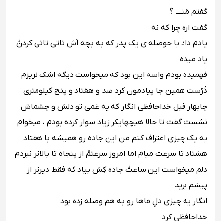
‪گفتم مَنــــ ؟ ‬‬‬
‪گفت اره چرا که نه ‬‬‬
‪یادم داد با حوصله ى یک پدر که به بچه اَش تاتى تاتى کردنُ
یاد میده ‬‬‬
‪فهمیده بودم واسه این بود که میخواست دیگه اشک نریزم‬‬‬
‪دُرُست همین جا پیادمون کرد صد و هفتاد و پنج کیلومترى
چابهار قبل خداحافظى انگار که یه غمى تو دلش و چشماش
نشست گفت تا حالا هیچهایکر زیاد سوار کرده بودم ، میخوام
به یک چیزى اعتراف کنم من این جاده رو همیشه با هفتاد
هشتاد تا سرعت میام اما امروز سرعتمُ از پنجاه تا بالاتر نبردم
دلم میخواست این ساعتُ جاده کِش بیاد که فقط دیرتر از
پیشم برید ‬‬‬
‪انگار یه چیزى دلِ ماها رو به هم وصله زده بود ‬‬‬
‪خداحافظى کرد ‬‬‬