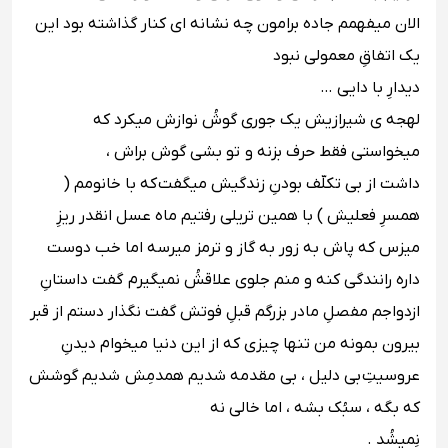
الان میفهمم جاده برامون چه نشانه اى کنار گذاشته بود این
یک اتفاقِ معمولى نبود
دیدارِ با دایى …
لهجه ى شیرازیش یک جورى گوشُ نوازش میکرد که
میخواستى فقط حرف بزنه و تو بشى گوش براش ،
داشت از بی تکلّف بودنِ زندگیش میگفت که با خانومم (
همسرِ فعلیش ) با همین تریلى رفتیم ماه عسل انقدر ریزِ
میزس که پاش به زور به گاز و ترمز میرسه اما خب دوست
داره رانندگى کنه و منم جلوى علاقشُ نمیگیرم گفت داستانِ
ازدواجم مفصلِ مادر بزرگم قبلِ فوتش گفت نگذار دستم از قبر
بیرون بمونه من تنها چیزى که از این دنیا میخوام دیدنِ
عروسیتِ بی دلیل ، بی مقدمه شدیم همدمِش شدیم گوشش
که بگه ، سبُک بشه ، اما خالى نه
نِمیشُد .