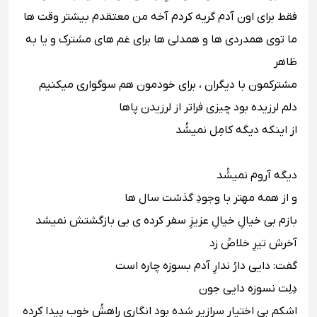
فقط براى اون آدم گریه کردم آخه من معتقدم بیشتر وقت ها
ما توى همدردى ها و همدلى ها براى غم هاى مشترک و یا به
ظاهر
مشترکمون با دیگران ، براى خودمون هم سوگوارى میکنیم ‬‬‬
‪دلم لرزیده بود چیزى فراتر از لرزیدن پاها ‬‬‬
‪از اینکه دیگه کامِل نمیشُد ‬‬‬
دیگه آروم نمیشُد ‬‬‬
‪و از همه مهتر با وجودِ گذشت سال ها ‬‬‬
‪بازم بی خیالِ خیالِ عزیزِ سفر کرده ى بی بازگشتش نمیشد ‬‬‬
‪آخرش تیرِ خلاصُ زد ‬‬‬
‪گفت: دایى دارُ ندارِ آدم بسوزه چاره است ‬‬‬
‪دِلِت نسوزه دایى جون ‬‬‬
‪اشکم بی اختیار سرازیر شده بود انگارى راهشُ خوب پیدا کرده