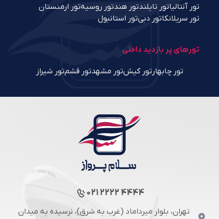
تور آنتالیا
تور تایلند
تور هند
تور روسیه
تور ارمنستان
تور سریلانکا
تور دبی
تور استانبول
تورهای پر بازدید داخلی
تور چابهار
تور کیش
تور مشهد
تور قشم
تور شیراز
021 2222 4444
تهران، بلوار میرداماد (غرب به شرق)، نرسیده به میدان