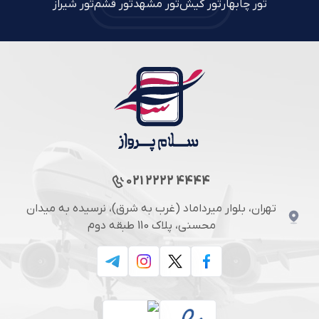
تور چابهار
تور کیش
تور مشهد
تور قشم
تور شیراز
021 2222 4444
تهران، بلوار میرداماد (غرب به شرق)، نرسیده به میدان
محسنی، پلاک 110 طبقه دوم