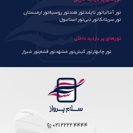
تور آنتالیا
تور تایلند
تور هند
تور روسیه
تور ارمنستان
تور سریلانکا
تور دبی
تور استانبول
تورهای پر بازدید داخلی
تور چابهار
تور کیش
تور مشهد
تور قشم
تور شیراز
021 2222 4444