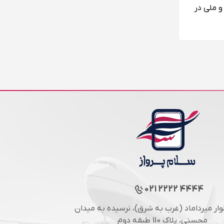
و ملی در
021 2222 4444
لوار میرداماد (غرب به شرق)، نرسیده به میدان
محسنی، پلاک 110 طبقه دوم