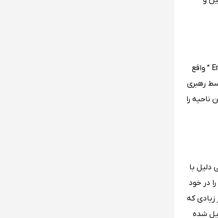
 چین و
بودای غول‌پیکر نام مجسمه‌ای است که از آن به عنوان بزرگترین مجسمه بودا در جهان یاد می‌کنند که 71 متر طول دارد و در کوه ” Emei ” واقع
در سال 713 و به رهبری یک راهب چینی پایه گذاری شده و بعد از توفقی 70 ساله در سال 803 توسط رهبری
 ناحیه را
 دلیل با
 را در خود
زیادی که
دیل شده