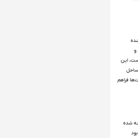
ته شده
 و
ست، این
 ساحل
ها فراهم
ته شده
بود