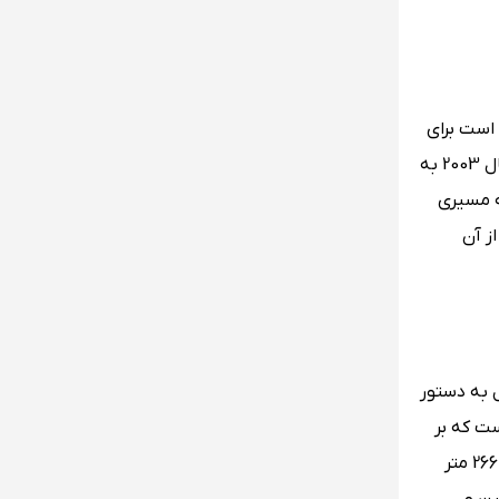
است برای
هر گردشگری می‌تواند جذاب باشد، این معبد آرامگاه 13 امپراطور چینی را در خود جای داده است به خاطر آمار زیاد بازدیدکننگان در سال 2003 به
سیله مسیری
ز آن
ل به دستور
پکن است که بر
روی آن می‌توانید تعداد زیادی از مجسمه‌های شیر را ببینید که به زیبایی و نظم خاصی بر روی آن قرار گرفته‌اند و همچنین این پل، 266.5 متر