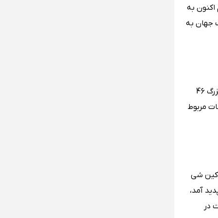
اکنون به
ف جهان به
معبد زنگ بزرگ پکن از معابد مشهور این شهر است که به زمان امپراطوری سلسله کینگ در سال 1733 می‌رسد و به دلیل وجود زنگ بزرگ 46
ی از اطلاعات مربوط
در زمان امپراتور کین شی
دید آمد،
است در