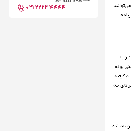
مشاوره و رزرو تور
ی‌توانید
021 2222 4444
رنامه
مینگ و در طی 14 سال ساخته شد و با
نی بوده
 به مدت 500 سال هیچ ارتباطی با دنیا نداشته است و بعدها در سال 1924 تصمیم گرفته
 تای حه،
و بلند که