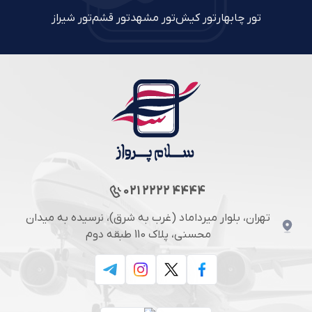
تور چابهار
تور کیش
تور مشهد
تور قشم
تور شیراز
021 2222 4444
تهران، بلوار میرداماد (غرب به شرق)، نرسیده به میدان
محسنی، پلاک 110 طبقه دوم