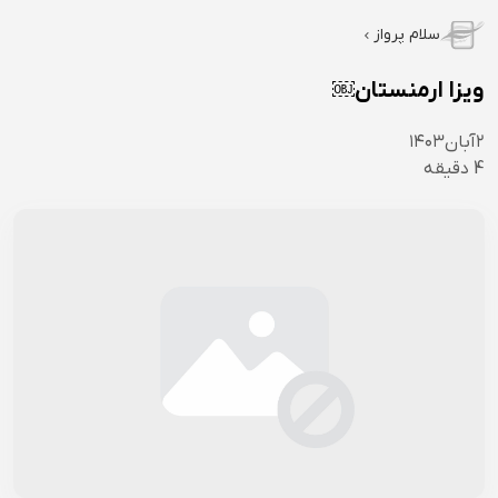
سلام پرواز
ویزا ارمنستان￼
۲
آبان
۱۴۰۳
4
دقیقه