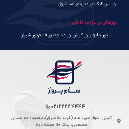
تور سریلانکا
تور دبی
تور استانبول
تورهای پر بازدید داخلی
تور چابهار
تور کیش
تور مشهد
تور قشم
تور شیراز
021 2222 4444
تهران، بلوار میرداماد (غرب به شرق)، نرسیده به میدان
محسنی، پلاک 110 طبقه دوم