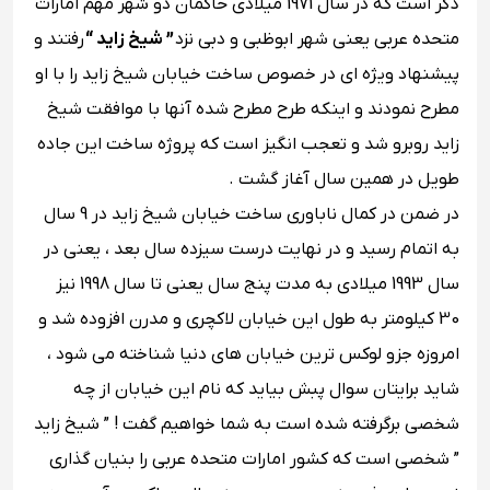
ذکر است که در سال 1971 میلادی حاکمان دو شهر مهم امارات
متحده عربی یعنی شهر ابوظبی و دبی نزد
” شیخ زاید “
رفتند و
پیشنهاد ویژه ای در خصوص ساخت خیابان شیخ زاید را با او
مطرح نمودند و اینکه طرح مطرح شده آنها با موافقت شیخ
زاید روبرو شد و تعجب انگیز است که پروژه ساخت این جاده
طویل در همین سال آغاز گشت .
در ضمن در کمال ناباوری ساخت خیابان شیخ زاید در 9 سال
به اتمام رسید و در نهایت درست سیزده سال بعد ، یعنی در
سال 1993 میلادی به مدت پنج سال یعنی تا سال 1998 نیز
30 کیلومتر به طول این خیابان لاکچری و مدرن افزوده شد و
امروزه جزو لوکس ترین خیابان های دنیا شناخته می شود ،
شاید برایتان سوال پبش بیاید که نام این خیابان از چه
شخصی برگرفته شده است به شما خواهیم گفت ! ” شیخ زاید
” شخصی است که کشور امارات متحده عربی را بنیان گذاری