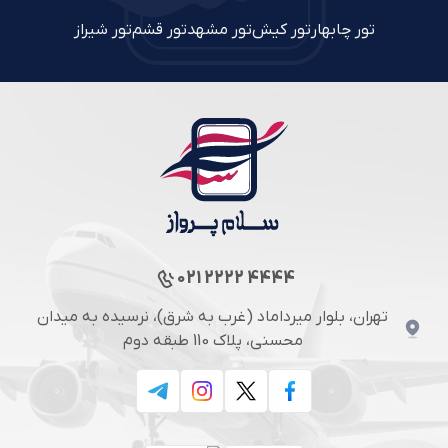
تور چابهار
تور کیش
تور مشهد
تور قشم
تور شیراز
021 2222 4444
تهران، بلوار میرداماد (غرب به شرق)، نرسیده به میدان
محسنی، پلاک 110 طبقه دوم