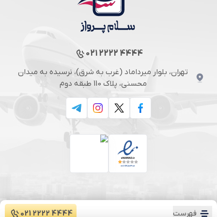
021 2222 4444
تهران، بلوار میرداماد (غرب به شرق)، نرسیده به میدان
محسنی، پلاک 110 طبقه دوم
فهرست
021 2222 4444