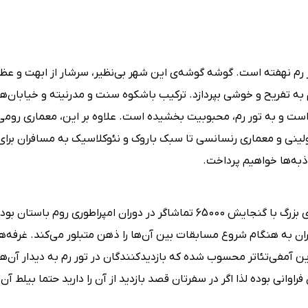
ر رم نهفته است. گوشه گوشه‌ی این شهر بی‌نظیر، سرشار از ابهت و عظ
ه تفریح و خوشی بپردازد. ترکیب باشکوه سنت و مدرنیته و خیابان‌های
 است و به تور رم، محبوبیت بخشیده است. علاوه بر این، معماری رومی
ی و معماری رنسانسی تا سبک باروک و نئوکلاسیک به مسافران برای 
اذبه‌ها خواهیم پرداخت.
جاذبه شماره یک در تور رم، کولوسئوم است که از آمفی‌تئاترهای بزرگ با گنجایش 65000 تماشاگر در دوران امپراطوری رو
ن به هنگام شروع مسابقات بین آن‌ها را ذهن متبلور می‌کند. غرفه‌ه
آمفی‌تئاتر محسوب شده که بازدیدکنندگان در تور رم به دیدار آن‌ها 
انی بوده لذا اگر در سفرتان قصد بازدید از آن را دارید حتما بیلط آن ر