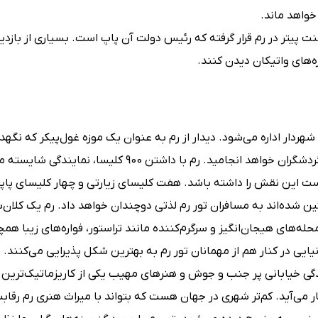
خواهد ماند.
کلیسا و میدان سنت پیتر در رم قرار گرفته که رئیس دولت آن پاپ است. بسیاری از باز
ه‌های واتیکان دیدن کنند.
هردار اداره می‌شود. دیدار از رم به عنوان یک موزه غول‌پیکر که نگهدا
ساختمان‌های دوره رم باستان است در تور رم به شور و شعف گردشگران خواهد انجامید. رم با داشتن 900 کلیسا،
ت این نقش را داشته باشد. هفت کلیسای زیارتی و چهار کلیسای پاپی
تزئین شده‌اند به مسافران تور رم لذتی دوچندان خواهد داد. رم یک کلان
حله‌های هیجان‌انگیز و سرگرم‌کننده مانند تراستور، فواره‌های زیبا همچ
یایی در کنار هم از مهمانان تور رم به بهترین شکل پذیرایی می‌کنند. 
زندگی خیابانی پر جنب و جوش و هنرهای مهیب یکی از کاریزماتیک‌ترین 
 می‌آید. کم‌تر شهری در جهان هست که بتواند با میراث هنری رم رقابت