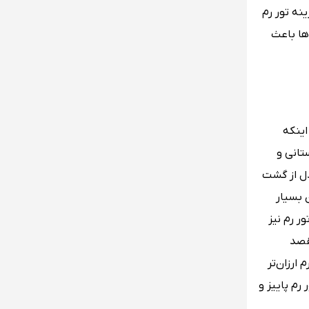
نه تور رم
‌ها باعث
اینکه
ستانی و
دل از گشت
 بسیار
ر رم نیز
قصد
ارزان‌تر
رم پاییز و