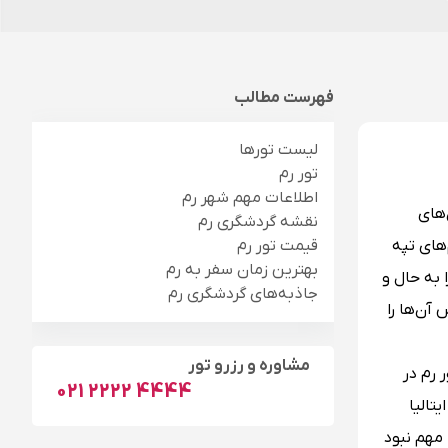
فهرست مطالب
لیست تورها
تور رم
اطلاعات مهم شهر رم
‌های
نقشه گردشگری رم
ی هفت تپه به نام‌های تپه
قیمت تور رم
بهترین زمان سفر به رم
 به حال و
جاذبه‌های گردشگری رم
آن‌ها را
مشاوره و رزرو تور
له دارد. سفر با تور رم در
021 2222 4444
تالیا
 مهم نبود