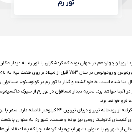
تور رم
ازدید اروپا و چهاردهم در جهان بوده که گردشگران با تور رم به دیدار مکان
باستانی و بناهای تاریخی آن می‌روند. شهر رم توسط دوقلوهای رموس و رومولوس در سال 753 قبل از میلاد بر رو
نال بنا شده است. خاطره گشت و گذار با تور رم در کولوسئوم مسافران را
نجا خواهد برد. تجربه دیدار مسافران در تور رم از سیرک ماکسیموس 
ه فرو خواهد برد.
رم که در بخش مرکزی شبه جزیره ایتالیا و در منطقه لاتزیو قرار گرفته از رودخانه تیبر و دریای تیرنین 24 کیلومتر فاص
ی کلیسای کاتولیک رومی نیز بوده و هست. شهر رم به عنوان پایتخت ای
 از شهر رم با عنوان «شهر ابدی» یاد کرده‌اند چرا که به اعتقاد آن‌ها