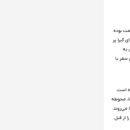
مت بوده
 گیرا پر
 به
سفر با
م باستان بوده است.
ا، محوطه
می‌روند.
ا از قبل