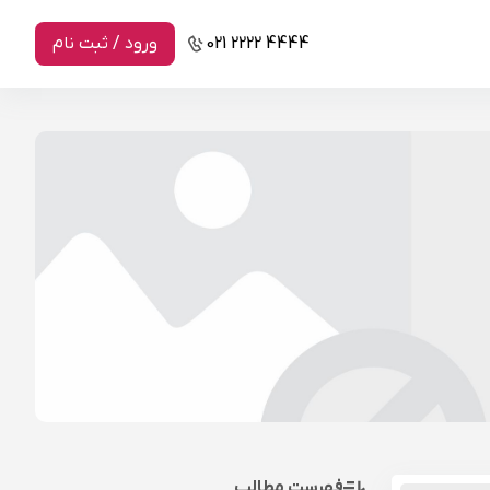
021 2222 4444
ورود / ثبت نام
فهرست مطالب