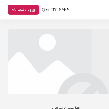
021 2222 4444
ورود / ثبت نام
فهرست مطالب