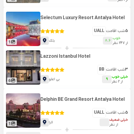
از
1
نظر
Selectum Luxury Resort Antalya Hotel
5
شب اقامت
UALL
خوب
8.6
بلک
1
از
247
نظر
+
Lazzoni Istanbul Hotel
3
شب اقامت
BB
خیلی خوب
9
بی اغلو
6
از
2
نظر
Delphin BE Grand Resort Antalya Hotel
5
شب اقامت
UALL
خیلی ضعیف
لارا
1
از
نظر
+