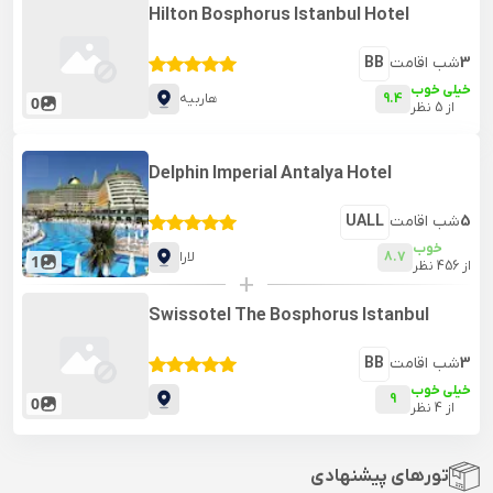
Hilton Bosphorus Istanbul Hotel
3
شب اقامت
BB
خیلی خوب
9.4
هاربیه
0
از
5
نظر
Delphin Imperial Antalya Hotel
5
شب اقامت
UALL
خوب
8.7
لارا
1
از
456
نظر
+
Swissotel The Bosphorus Istanbul
3
شب اقامت
BB
خیلی خوب
9
0
از
4
نظر
تورهای پیشنهادی