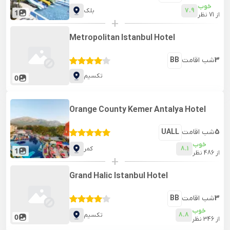
خوب
7.9
بلک
1
از
71
نظر
+
Metropolitan Istanbul Hotel
3
شب اقامت
BB
تکسیم
0
Orange County Kemer Antalya Hotel
5
شب اقامت
UALL
خوب
8.1
کمر
1
از
486
نظر
+
Grand Halic Istanbul Hotel
3
شب اقامت
BB
خوب
8.8
تکسیم
0
از
346
نظر