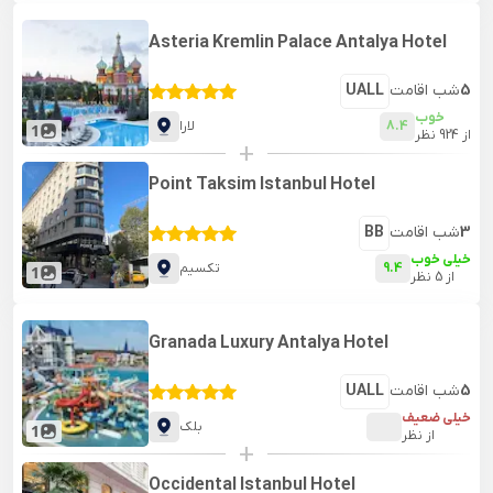
Asteria Kremlin Palace Antalya Hotel
5
شب اقامت
UALL
خوب
8.4
لارا
1
از
924
نظر
+
Point Taksim Istanbul Hotel
3
شب اقامت
BB
خیلی خوب
9.4
تکسیم
1
از
5
نظر
Granada Luxury Antalya Hotel
5
شب اقامت
UALL
خیلی ضعیف
بلک
1
از
نظر
+
Occidental Istanbul Hotel