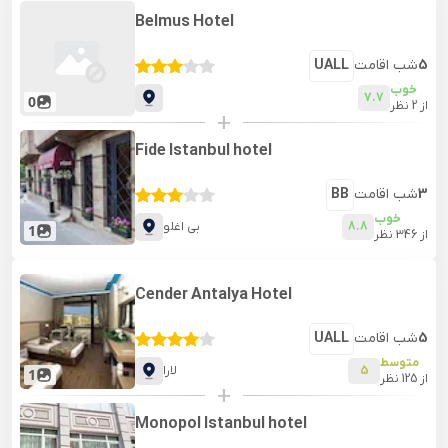
Belmus Hotel
5
شب اقامت
UALL
خوب
7.7
0
از
2
نظر
+
Fide Istanbul hotel
3
شب اقامت
BB
خوب
8.8
بی اغلو
1
از
346
نظر
Cender Antalya Hotel
5
شب اقامت
UALL
متوسط
5
لارا
1
از
125
نظر
+
Monopol Istanbul hotel