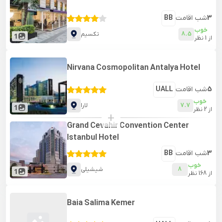
3
شب اقامت
BB
خوب
8.5
تکسیم
1
از
1
نظر
Nirvana Cosmopolitan Antalya Hotel
5
شب اقامت
UALL
خوب
7.7
لارا
1
از
2
نظر
+
Grand Cevahir Convention Center
Istanbul Hotel
3
شب اقامت
BB
خوب
8
شیشیلی
1
از
168
نظر
Baia Salima Kemer