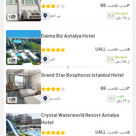
3
شب اقامت
BB
متوسط
5.8
بی اغلو
1
از
65
نظر
Daima Biz Antalya Hotel
5
شب اقامت
UALL
متوسط
6.7
کمر
1
از
251
نظر
+
Grand Star Bosphorus Istanbul Hotel
3
شب اقامت
BB
خوب
7.1
تکسیم
1
از
69
نظر
Crystal Waterworld Resort Antalya
Hotel
5
شب اقامت
UALL