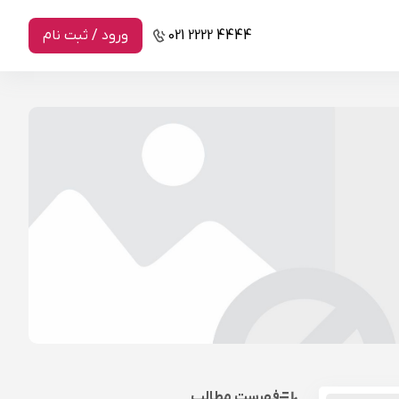
021 2222 4444
ورود / ثبت نام
فهرست مطالب