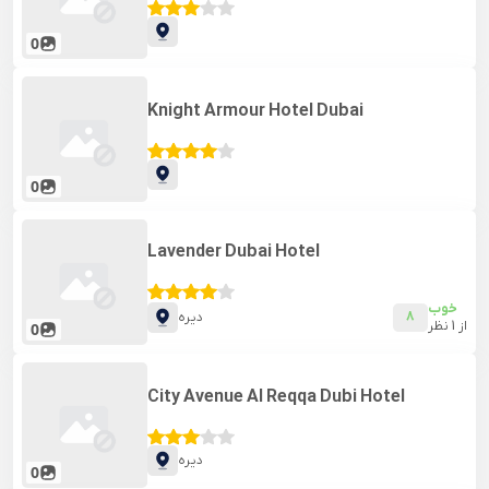
0
Knight Armour Hotel Dubai
0
Lavender Dubai Hotel
خوب
8
دیره
از
1
نظر
0
City Avenue Al Reqqa Dubi Hotel
دیره
0