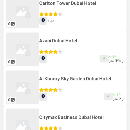
Carlton Tower Dubai Hotel
دیره
0
Avani Dubai Hotel
خوب
8
از
978
نظر
0
Al Khoory Sky Garden Dubai Hotel
خوب
8
از
6
نظر
0
Citymax Business Dubai Hotel