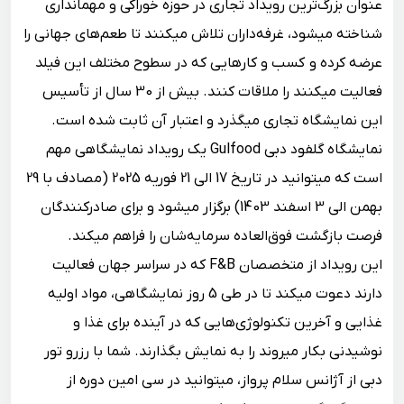
عنوان بزرگ‌ترین رویداد تجاری در حوزه خوراکی و مهمانداری
شناخته می‎شود، غرفه‌داران تلاش می‎کنند تا طعم‌های جهانی را
عرضه کرده و کسب و کارهایی که در سطوح مختلف این فیلد
فعالیت می‎کنند را ملاقات کنند. بیش از 30 سال از تأسیس
این نمایشگاه تجاری می‎گذرد و اعتبار آن ثابت شده است.
نمایشگاه گلفود دبی Gulfood یک رویداد نمایشگاهی مهم
است که می‎توانید در تاریخ 17 الی 21 فوریه 2025 (مصادف با 29
بهمن الی 3 اسفند 1403) برگزار می‎شود و برای صادرکنندگان
فرصت بازگشت فوق‌العاده سرمایه‌شان را فراهم می‎کند.
این رویداد از متخصصان F&B که در سراسر جهان فعالیت
دارند دعوت می‎کند تا در طی 5 روز نمایشگاهی، مواد اولیه
غذایی و آخرین تکنولوژ‌ی‌هایی که در آینده برای غذا و
نوشیدنی بکار می‎روند را به نمایش بگذارند. شما با رزرو تور
دبی از آژانس سلام پرواز، می‎توانید در سی امین دوره از