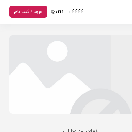
021 2222 4444
ورود / ثبت نام
فهرست مطالب