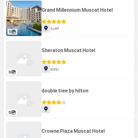
Grand Millennium Muscat Hotel
الغبره
1
Sheraton Muscat Hotel
رووی
0
double tree by hilton
0
Crowne Plaza Muscat Hotel