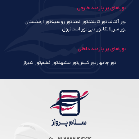
تورهای پر بازدید خارجی
تور آنتالیا
تور تایلند
تور هند
تور روسیه
تور ارمنستان
تور سریلانکا
تور دبی
تور استانبول
تورهای پر بازدید داخلی
تور چابهار
تور کیش
تور مشهد
تور قشم
تور شیراز