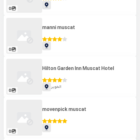
0
manni muscat
0
Hilton Garden Inn Muscat Hotel
الخویر
0
movenpick muscat
0