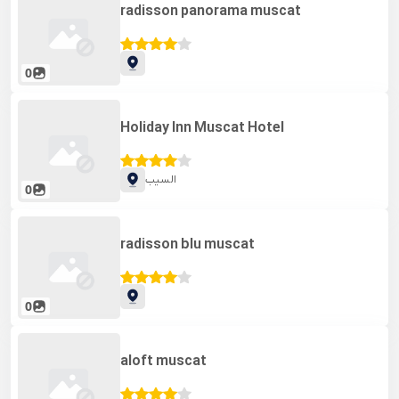
radisson panorama muscat
0
Holiday Inn Muscat Hotel
السیب
0
radisson blu muscat
0
aloft muscat