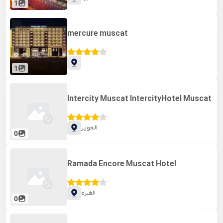
1
mercure muscat
1
Intercity Muscat IntercityHotel Muscat
الخویر
0
Ramada Encore Muscat Hotel
الغبره
0