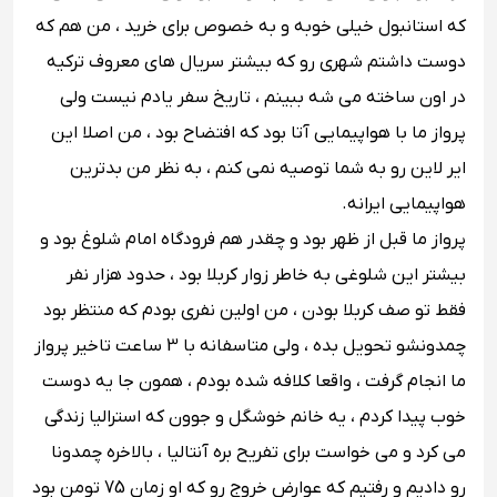
که استانبول خیلی خوبه و به خصوص برای خرید ، من هم که
دوست داشتم شهری رو که بیشتر سریال های معروف ترکیه
در اون ساخته می شه ببینم ، تاریخ سفر یادم نیست ولی
پرواز ما با هواپیمایی آتا بود که افتضاح بود ، من اصلا این
ایر لاین رو به شما توصیه نمی کنم ، به نظر من بدترین
هواپیمایی ایرانه.
پرواز ما قبل از ظهر بود و چقدر هم فرودگاه امام شلوغ بود و
بیشتر این شلوغی به خاطر زوار کربلا بود ، حدود هزار نفر
فقط تو صف کربلا بودن ، من اولین نفری بودم که منتظر بود
چمدونشو تحویل بده ، ولی متاسفانه با 3 ساعت تاخیر پرواز
ما انجام گرفت ، واقعا کلافه شده بودم ، همون جا یه دوست
خوب پیدا کردم ، یه خانم خوشگل و جوون که استرالیا زندگی
می کرد و می خواست برای تفریح بره آنتالیا ، بالاخره چمدونا
رو دادیم و رفتیم که عوارض خروج رو که او زمان 75 تومن بود