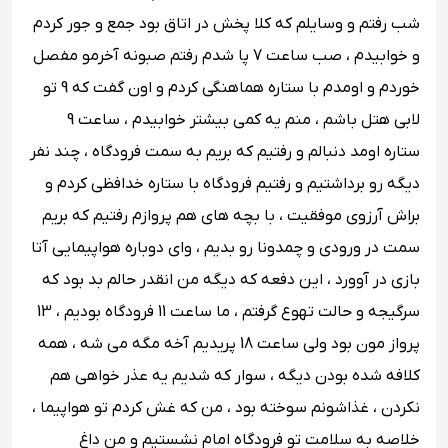
شب رفتم و وسایلم که کلا پخش در اتاق بود جمع و جور کردم
و خوابیدم ، صب ساعت 7 پا شدم رفتم صبونه آخرمو مفصل
خوردم و اومدم با ستاره هماهنگی کردم و اون گفت که 9 تو
لابی هتل باشم ، منم یه کمی بیشتر خوابیدم ، ساعت 9
ستاره اومد دنبالم و رفتیم که بریم به سمت فرودگاه ، چند نفر
دیگه رو برداشتیم و رفتیم فرودگاه با ستاره خدافظی کردم و
براش آرزوی موفقیت ، با بچه های هم پروازم رفتیم که بریم
سمت در ورودی و چمدونا رو بدیم ، وای دوباره هواپیمایی آتا
بازی در آوورد ، این دفعه که دیگه من انقدر حالم بد بود که
سرگیجه و حالت تهوع گرفتم ، ما ساعت 11 فرودگاه بودیم ، 13
پرواز مون بود ولی ساعت 18 پریدیم آخه مگه می شه ، همه
کلافه شده بودن دیگه ، سوار که شدیم یه عذر خواهی هم
نکردن ، غذاشونم سوخته بود ، من که غش کردم تو هواپیما ،
خلاصه به سلامت تو فرودگاه امام نشستیم و من داغ