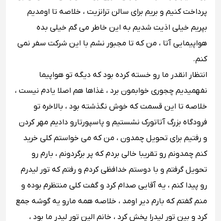
پرداخت کنیم و بریم برای سالن ترانزیت ، خلاصه تا اومدیم
بپریم خیلی اذیت شدیم به این خاطر می گم خیلی بده
هواپیمایی آتا ، من که تا مجبور نشم با این شرکت سفر نمی
کنم.
انتظار انقدر ما رو خسته کرده بود که دیگه تو هواپیما
نفهمیدیم چجوری خوابمون برد ، غذاها هم اصلا یادم نیست ،
خلاصه تا این قسمت که خوش نگذشته بود ، بالاخره تو
فرودگاه بزرگ آتاتورک نشستیم و پاسپورتارو دادیم مهر کردن
و رفتیم برای تحویل چمدون ، من که می خواستم کلی خرید
کنم چمدونم رو تقریبا خالی بردم که پر برگردونم ، بارم رو
تحویل گرفتم و با دوستم خدافظی کردم و رفتم که تور لیدرم
رو پیدا کنم ، یه آقایی صدام کرد و گفت کلی منتظرم بوده و
منم گفتم که بارم دیر اومد ، خلاصه همه مارو یه گوشه جمع
کرد و بین تور لیدرا پخش کرد ، خانم الین تور لیدر ما بود ،