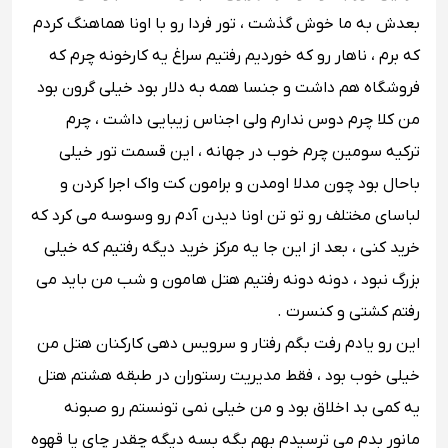
بعدش به ما خوش گذشت ، تور فردا رو با اونا هماهنگ کردم
که برم ، ناهار رو که خوردیم رفتیم سراغ یه کارخونه چرم که
فروشگاه هم داشت و جنسا همه به دلار بود خیلی گرون بود
من کلا چرم دوس ندارم ولی اجناس زیبایی داشت ، چرم
ترکیه سومین چرم خوب در جهانه ، این قسمت تور خیلی
باحال بود چون مدلا اومدن و برامون کت واک اجرا کردن و
لباسای مختلف رو تو تن اونا دیدن آدم رو وسوسه می کرد که
خرید کنی ، بعد از این جا یه مرکز خرید دیگه رفتیم که خیلی
بزرگ نبود ، دونه دونه رفتیم هتل هامون و شب من باید می
رفتم کشتی و کنسرت .
این رو یادم رفت بگم رفتار و سرویس دهی کارکنان هتل من
خیلی خوب بود ، فقط مدیریت رستوران در طبقه هشتم هتل
یه کمی بد اخلاق بود و من خیلی نمی تونستم رو صبونه
مانور بدم می ترسیدم بهم بگه بسه دیگه چقدر چای یا قهوه