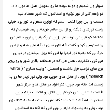
سوار ون شدیم و دونه دونه ما رو تحویل هتل هامون داد.
تو راهم کلی از تور ترکیه و استانبول که شهر هفتاد تپه
هست و این چیزا گفت ، منم که اولین سفرم با تور بود خیلی
راحت تورهای دیگه رو از این خانم خریدم و بعد فهمیدم که
اشتباه کردم و می تونستم ارزون تر بگیرم ولی اون خانم من
رو استرسی کرد و گفت اگه الان نخری دیگه نمی شه و از این
حرفایی که بقیه تور لیدرا برا این که پول بیشتری در بیارن
می گن ، بگذزیم ، هتل من که در منطقه بالای شهر و روبروی
برج های ترامپ قرار داشت و اسمش ” وایت منارچ ” ( white
monarch ) بود ، از هتل های خوبی بود ولی تور لیدر ها رو به
زحمت انداخته بود چون اکثر افراد در هتل های مرکز شهر
اقامت داشتن ، من خودم این هتل رو انتخاب کردم چون
استخر و باشگاه داشت و امکاناتش نسبت به بقیه هتلا بهتر
بود ، ولی یه پشنهاد دارم براتون این که اگه به استانبول